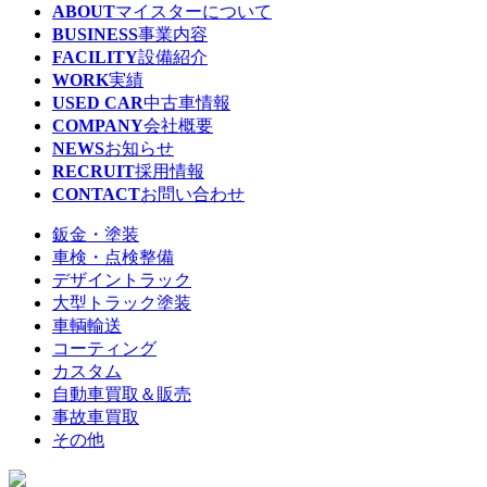
ABOUT
マイスターについて
BUSINESS
事業内容
FACILITY
設備紹介
WORK
実績
USED CAR
中古車情報
COMPANY
会社概要
NEWS
お知らせ
RECRUIT
採用情報
CONTACT
お問い合わせ
鈑金・塗装
車検・点検整備
デザイントラック
大型トラック塗装
車輌輸送
コーティング
カスタム
自動車買取＆販売
事故車買取
その他