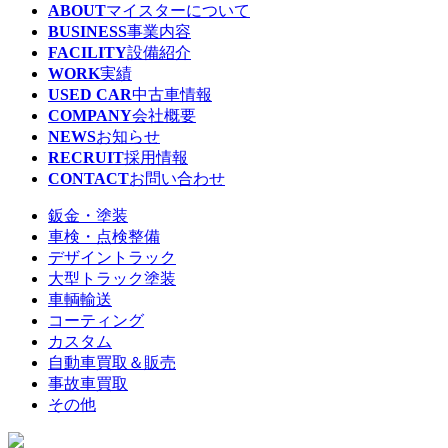
ABOUT
マイスターについて
BUSINESS
事業内容
FACILITY
設備紹介
WORK
実績
USED CAR
中古車情報
COMPANY
会社概要
NEWS
お知らせ
RECRUIT
採用情報
CONTACT
お問い合わせ
鈑金・塗装
車検・点検整備
デザイントラック
大型トラック塗装
車輌輸送
コーティング
カスタム
自動車買取＆販売
事故車買取
その他