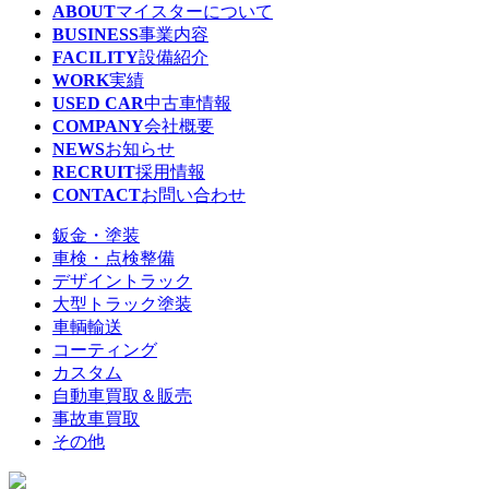
ABOUT
マイスターについて
BUSINESS
事業内容
FACILITY
設備紹介
WORK
実績
USED CAR
中古車情報
COMPANY
会社概要
NEWS
お知らせ
RECRUIT
採用情報
CONTACT
お問い合わせ
鈑金・塗装
車検・点検整備
デザイントラック
大型トラック塗装
車輌輸送
コーティング
カスタム
自動車買取＆販売
事故車買取
その他