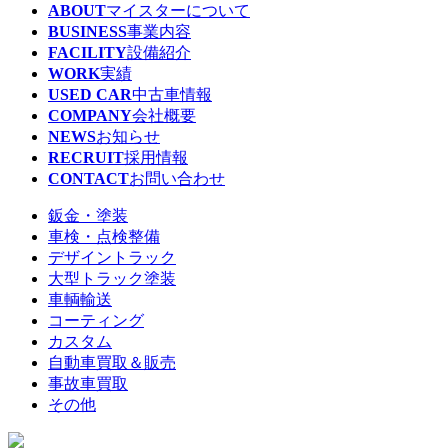
ABOUT
マイスターについて
BUSINESS
事業内容
FACILITY
設備紹介
WORK
実績
USED CAR
中古車情報
COMPANY
会社概要
NEWS
お知らせ
RECRUIT
採用情報
CONTACT
お問い合わせ
鈑金・塗装
車検・点検整備
デザイントラック
大型トラック塗装
車輌輸送
コーティング
カスタム
自動車買取＆販売
事故車買取
その他