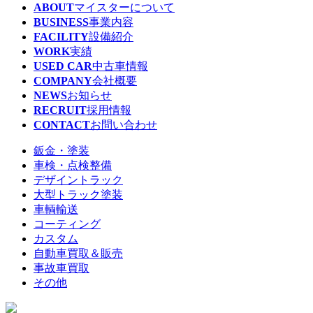
ABOUT
マイスターについて
BUSINESS
事業内容
FACILITY
設備紹介
WORK
実績
USED CAR
中古車情報
COMPANY
会社概要
NEWS
お知らせ
RECRUIT
採用情報
CONTACT
お問い合わせ
鈑金・塗装
車検・点検整備
デザイントラック
大型トラック塗装
車輌輸送
コーティング
カスタム
自動車買取＆販売
事故車買取
その他