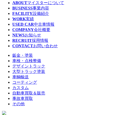
ABOUT
マイスターについて
BUSINESS
事業内容
FACILITY
設備紹介
WORK
実績
USED CAR
中古車情報
COMPANY
会社概要
NEWS
お知らせ
RECRUIT
採用情報
CONTACT
お問い合わせ
鈑金・塗装
車検・点検整備
デザイントラック
大型トラック塗装
車輌輸送
コーティング
カスタム
自動車買取＆販売
事故車買取
その他