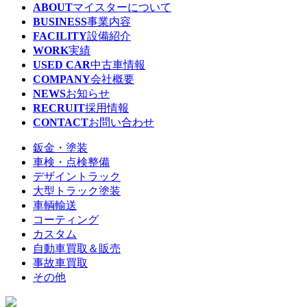
ABOUT
マイスターについて
BUSINESS
事業内容
FACILITY
設備紹介
WORK
実績
USED CAR
中古車情報
COMPANY
会社概要
NEWS
お知らせ
RECRUIT
採用情報
CONTACT
お問い合わせ
鈑金・塗装
車検・点検整備
デザイントラック
大型トラック塗装
車輌輸送
コーティング
カスタム
自動車買取＆販売
事故車買取
その他