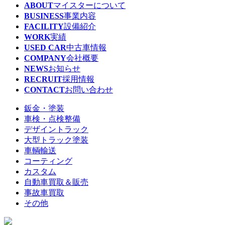
ABOUT
マイスターについて
BUSINESS
事業内容
FACILITY
設備紹介
WORK
実績
USED CAR
中古車情報
COMPANY
会社概要
NEWS
お知らせ
RECRUIT
採用情報
CONTACT
お問い合わせ
鈑金・塗装
車検・点検整備
デザイントラック
大型トラック塗装
車輌輸送
コーティング
カスタム
自動車買取＆販売
事故車買取
その他