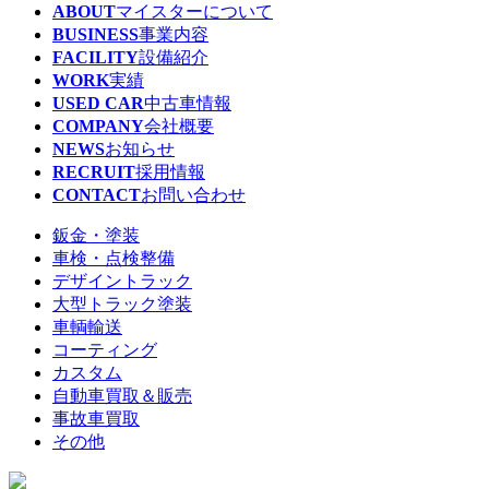
ABOUT
マイスターについて
BUSINESS
事業内容
FACILITY
設備紹介
WORK
実績
USED CAR
中古車情報
COMPANY
会社概要
NEWS
お知らせ
RECRUIT
採用情報
CONTACT
お問い合わせ
鈑金・塗装
車検・点検整備
デザイントラック
大型トラック塗装
車輌輸送
コーティング
カスタム
自動車買取＆販売
事故車買取
その他