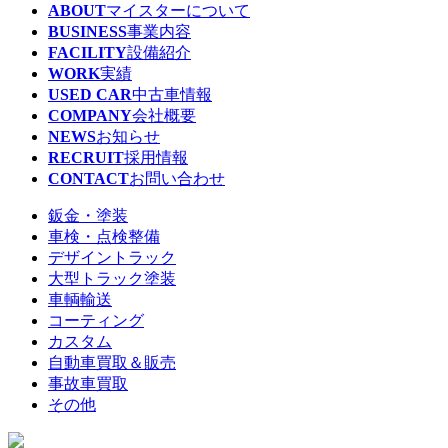
ABOUT
マイスターについて
BUSINESS
事業内容
FACILITY
設備紹介
WORK
実績
USED CAR
中古車情報
COMPANY
会社概要
NEWS
お知らせ
RECRUIT
採用情報
CONTACT
お問い合わせ
鈑金・塗装
車検・点検整備
デザイントラック
大型トラック塗装
車輌輸送
コーティング
カスタム
自動車買取＆販売
事故車買取
その他