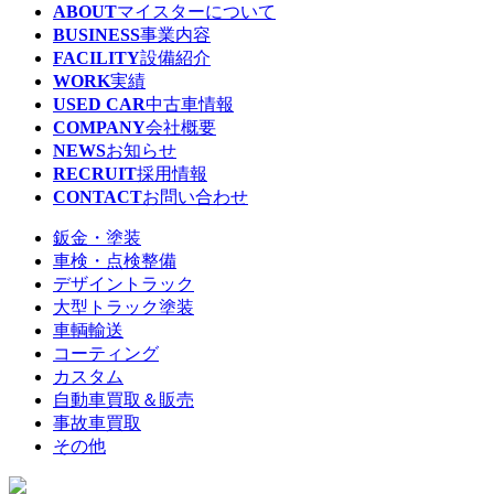
ABOUT
マイスターについて
BUSINESS
事業内容
FACILITY
設備紹介
WORK
実績
USED CAR
中古車情報
COMPANY
会社概要
NEWS
お知らせ
RECRUIT
採用情報
CONTACT
お問い合わせ
鈑金・塗装
車検・点検整備
デザイントラック
大型トラック塗装
車輌輸送
コーティング
カスタム
自動車買取＆販売
事故車買取
その他