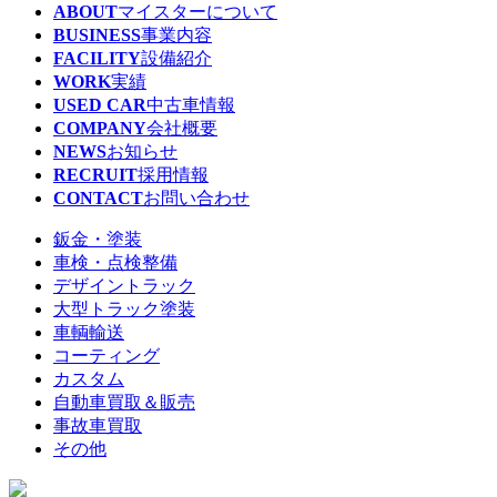
ABOUT
マイスターについて
BUSINESS
事業内容
FACILITY
設備紹介
WORK
実績
USED CAR
中古車情報
COMPANY
会社概要
NEWS
お知らせ
RECRUIT
採用情報
CONTACT
お問い合わせ
鈑金・塗装
車検・点検整備
デザイントラック
大型トラック塗装
車輌輸送
コーティング
カスタム
自動車買取＆販売
事故車買取
その他