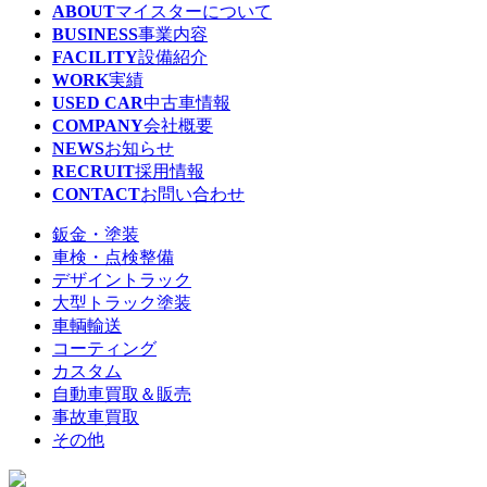
ABOUT
マイスターについて
BUSINESS
事業内容
FACILITY
設備紹介
WORK
実績
USED CAR
中古車情報
COMPANY
会社概要
NEWS
お知らせ
RECRUIT
採用情報
CONTACT
お問い合わせ
鈑金・塗装
車検・点検整備
デザイントラック
大型トラック塗装
車輌輸送
コーティング
カスタム
自動車買取＆販売
事故車買取
その他