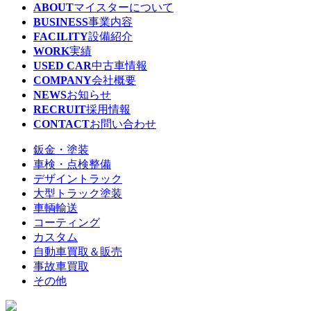
ABOUT
マイスターについて
BUSINESS
事業内容
FACILITY
設備紹介
WORK
実績
USED CAR
中古車情報
COMPANY
会社概要
NEWS
お知らせ
RECRUIT
採用情報
CONTACT
お問い合わせ
鈑金・塗装
車検・点検整備
デザイントラック
大型トラック塗装
車輌輸送
コーティング
カスタム
自動車買取＆販売
事故車買取
その他