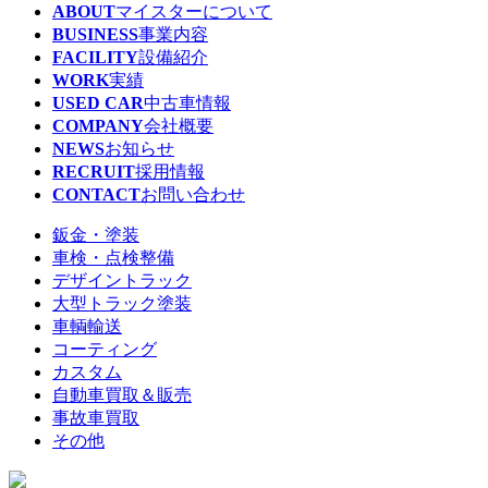
ABOUT
マイスターについて
BUSINESS
事業内容
FACILITY
設備紹介
WORK
実績
USED CAR
中古車情報
COMPANY
会社概要
NEWS
お知らせ
RECRUIT
採用情報
CONTACT
お問い合わせ
鈑金・塗装
車検・点検整備
デザイントラック
大型トラック塗装
車輌輸送
コーティング
カスタム
自動車買取＆販売
事故車買取
その他