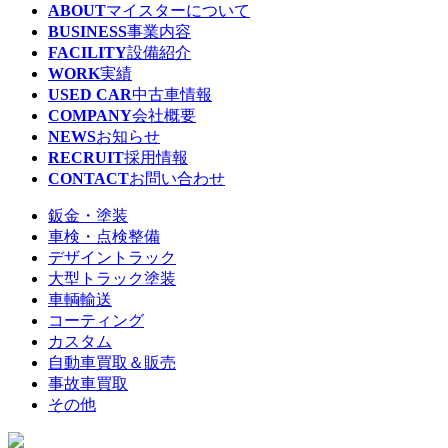
ABOUT
マイスターについて
BUSINESS
事業内容
FACILITY
設備紹介
WORK
実績
USED CAR
中古車情報
COMPANY
会社概要
NEWS
お知らせ
RECRUIT
採用情報
CONTACT
お問い合わせ
鈑金・塗装
車検・点検整備
デザイントラック
大型トラック塗装
車輌輸送
コーティング
カスタム
自動車買取＆販売
事故車買取
その他