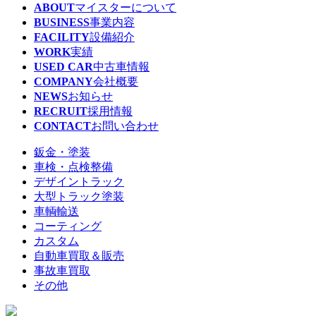
ABOUT
マイスターについて
BUSINESS
事業内容
FACILITY
設備紹介
WORK
実績
USED CAR
中古車情報
COMPANY
会社概要
NEWS
お知らせ
RECRUIT
採用情報
CONTACT
お問い合わせ
鈑金・塗装
車検・点検整備
デザイントラック
大型トラック塗装
車輌輸送
コーティング
カスタム
自動車買取＆販売
事故車買取
その他