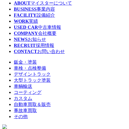
ABOUT
マイスターについて
BUSINESS
事業内容
FACILITY
設備紹介
WORK
実績
USED CAR
中古車情報
COMPANY
会社概要
NEWS
お知らせ
RECRUIT
採用情報
CONTACT
お問い合わせ
鈑金・塗装
車検・点検整備
デザイントラック
大型トラック塗装
車輌輸送
コーティング
カスタム
自動車買取＆販売
事故車買取
その他