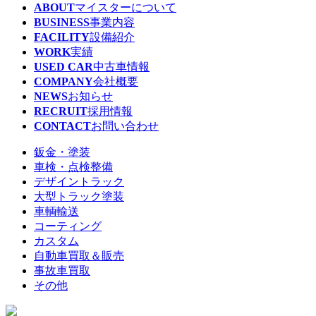
ABOUT
マイスターについて
BUSINESS
事業内容
FACILITY
設備紹介
WORK
実績
USED CAR
中古車情報
COMPANY
会社概要
NEWS
お知らせ
RECRUIT
採用情報
CONTACT
お問い合わせ
鈑金・塗装
車検・点検整備
デザイントラック
大型トラック塗装
車輌輸送
コーティング
カスタム
自動車買取＆販売
事故車買取
その他