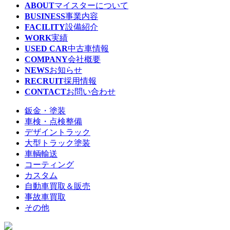
ABOUT
マイスターについて
BUSINESS
事業内容
FACILITY
設備紹介
WORK
実績
USED CAR
中古車情報
COMPANY
会社概要
NEWS
お知らせ
RECRUIT
採用情報
CONTACT
お問い合わせ
鈑金・塗装
車検・点検整備
デザイントラック
大型トラック塗装
車輌輸送
コーティング
カスタム
自動車買取＆販売
事故車買取
その他