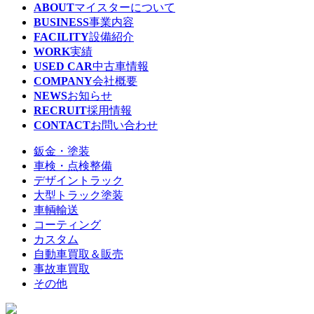
ABOUT
マイスターについて
BUSINESS
事業内容
FACILITY
設備紹介
WORK
実績
USED CAR
中古車情報
COMPANY
会社概要
NEWS
お知らせ
RECRUIT
採用情報
CONTACT
お問い合わせ
鈑金・塗装
車検・点検整備
デザイントラック
大型トラック塗装
車輌輸送
コーティング
カスタム
自動車買取＆販売
事故車買取
その他