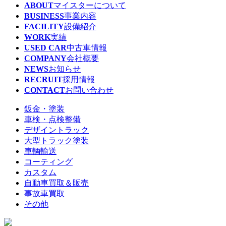
ABOUT
マイスターについて
BUSINESS
事業内容
FACILITY
設備紹介
WORK
実績
USED CAR
中古車情報
COMPANY
会社概要
NEWS
お知らせ
RECRUIT
採用情報
CONTACT
お問い合わせ
鈑金・塗装
車検・点検整備
デザイントラック
大型トラック塗装
車輌輸送
コーティング
カスタム
自動車買取＆販売
事故車買取
その他