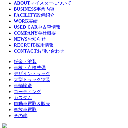
ABOUT
マイスターについて
BUSINESS
事業内容
FACILITY
設備紹介
WORK
実績
USED CAR
中古車情報
COMPANY
会社概要
NEWS
お知らせ
RECRUIT
採用情報
CONTACT
お問い合わせ
鈑金・塗装
車検・点検整備
デザイントラック
大型トラック塗装
車輌輸送
コーティング
カスタム
自動車買取＆販売
事故車買取
その他