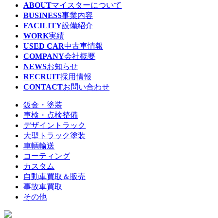
ABOUT
マイスターについて
BUSINESS
事業内容
FACILITY
設備紹介
WORK
実績
USED CAR
中古車情報
COMPANY
会社概要
NEWS
お知らせ
RECRUIT
採用情報
CONTACT
お問い合わせ
鈑金・塗装
車検・点検整備
デザイントラック
大型トラック塗装
車輌輸送
コーティング
カスタム
自動車買取＆販売
事故車買取
その他