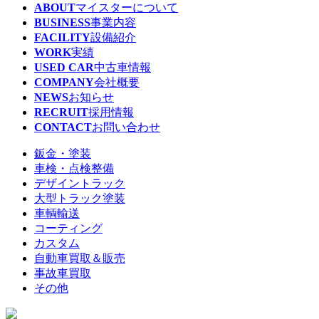
ABOUT
マイスターについて
BUSINESS
事業内容
FACILITY
設備紹介
WORK
実績
USED CAR
中古車情報
COMPANY
会社概要
NEWS
お知らせ
RECRUIT
採用情報
CONTACT
お問い合わせ
鈑金・塗装
車検・点検整備
デザイントラック
大型トラック塗装
車輌輸送
コーティング
カスタム
自動車買取＆販売
事故車買取
その他